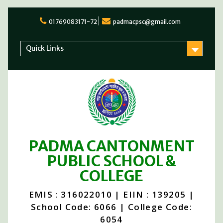
Skip
to
01769083171-72
padmacpsc@gmail.com
content
Quick Links
PADMA CANTONMENT
PUBLIC SCHOOL &
COLLEGE
EMIS : 316022010 | EIIN : 139205 |
School Code: 6066 | College Code:
6054