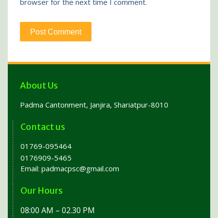
browser for the next time I comment.
About Us
Padma Cantonment, Janjira, Shariatpur-8010
Contact us
01769-095464
0176909-5465
Email:
padmacpsc@gmail.com
Our Hours
08:00 AM – 02.30 PM