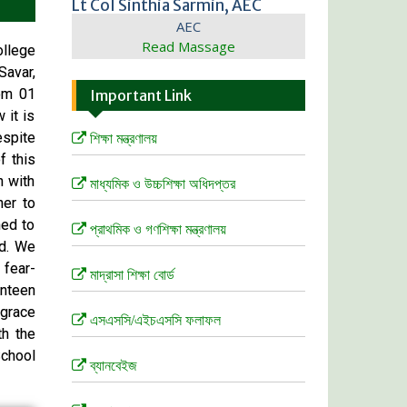
Lt Col Sinthia Sarmin, AEC
AEC
Read Massage
llege
Savar,
rom 01
Important Link
 it is
espite
 শিক্ষা মন্ত্রণালয়
f this
h with
 মাধ্যমিক ও উচ্চশিক্ষা অধিদপ্তর
ner to
ned to
 প্রাথমিক ও গণশিক্ষা মন্ত্রণালয়
ld. We
 fear-
 মাদ্রাসা শিক্ষা বোর্ড
anteen
 grace
 এসএসসি/এইচএসসি ফলাফল
th the
School
 ব্যানবেইজ