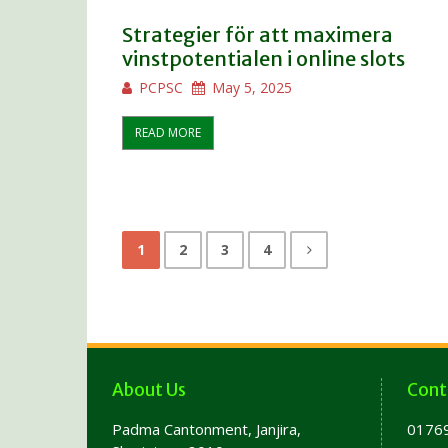
Strategier för att maximera
vinstpotentialen i online slots
PCPSC
May 5, 2025
READ MORE
1
2
3
4
About Us
Cont
Padma Cantonment, Janjira,
0176