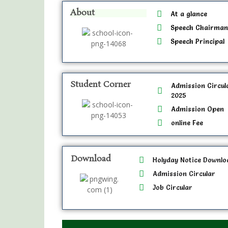
About
At a glance
Speech Chairma
Speech Principal
Student Corner
Admission Circul
2025
Admission Open
online Fee
Download
Holyday Notice Downlo
Admission Circular
Job Circular