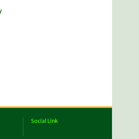
y
Social Link