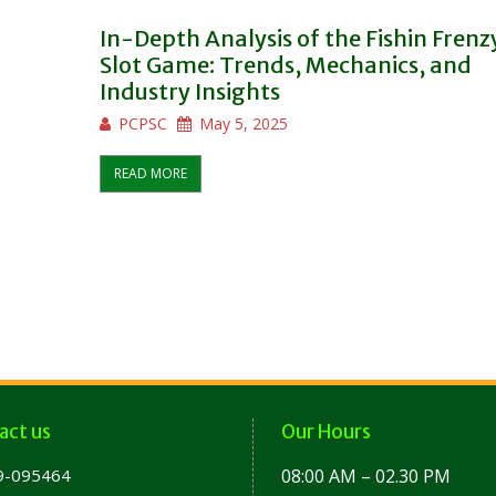
In-Depth Analysis of the Fishin Frenz
Slot Game: Trends, Mechanics, and
Industry Insights
PCPSC
May 5, 2025
READ MORE
act us
Our Hours
9-095464
08:00 AM – 02.30 PM