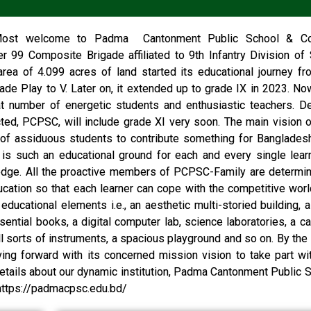
ost welcome to Padma Cantonment Public School & Co
99 Composite Brigade affiliated to 9th Infantry Division of 
area of 4.099 acres of land started its educational journey f
de Play to V. Later on, it extended up to grade IX in 2023. Now
at number of energetic students and enthusiastic teachers. D
cted, PCPSC, will include grade XI very soon. The main vision o
er of assiduous students to contribute something for Banglades
s is such an educational ground for each and every single lear
edge. All the proactive members of PCPSC-Family are determi
ducation so that each learner can cope with the competitive wor
ducational elements i.e., an aesthetic multi-storied building, a
sential books, a digital computer lab, science laboratories, a c
all sorts of instruments, a spacious playground and so on. By the
oving forward with its concerned mission vision to take part wi
tails about our dynamic institution, Padma Cantonment Public 
 https://padmacpsc.edu.bd/