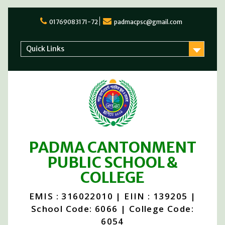
Skip
to
01769083171-72
padmacpsc@gmail.com
content
Quick Links
PADMA CANTONMENT
PUBLIC SCHOOL &
COLLEGE
EMIS : 316022010 | EIIN : 139205 |
School Code: 6066 | College Code:
6054