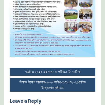
Post
অক্টোবর ২০২৫ এর বেতন ও পরিবহন ফি নোটিশঃ
navigation
শিক্ষক নিয়োগ সার্কুলার-২০২৫তারিখ:৩১/১০/২০২৫দৈনিক
ইত্তেফাক পৃষ্ঠা:০৪
Leave a Reply