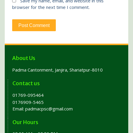
Save my name, email, and website in this
browser for the next time I comment.
About Us
Padma Cantonment, Janjira, Shariatpur-8010
Contact us
01769-095464
0176909-5465
Email:
padmacpsc@gmail.com
Our Hours