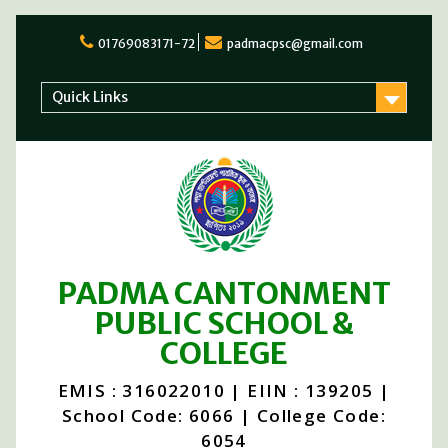
Skip
to
01769083171-72
padmacpsc@gmail.com
content
Quick Links
PADMA CANTONMENT
PUBLIC SCHOOL &
COLLEGE
EMIS : 316022010 | EIIN : 139205 |
School Code: 6066 | College Code:
6054