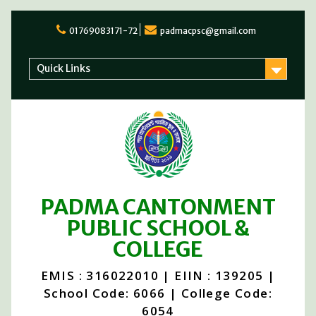
Skip
to
01769083171-72
padmacpsc@gmail.com
content
Quick Links
PADMA CANTONMENT
PUBLIC SCHOOL &
COLLEGE
EMIS : 316022010 | EIIN : 139205 |
School Code: 6066 | College Code:
6054