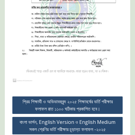
Post
প্রিয় শিক্ষার্থী ও অভিভাবকবৃন্দ ২০২৫ শিক্ষাবর্ষের ভর্তি পরীক্ষার
navigation
ফলাফল রাত ১১০০ ঘঠিকায় প্রকাশিত হবে।
বাংলা ভার্সন, English Version ও English Medium
সকল শ্রেণির ভর্তি পরীক্ষার চূড়ান্ত ফলাফল -২০২৫